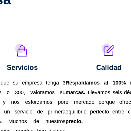
Servicios
Calidad
que su empresa tenga 3
Respaldamos al 100% n
es o 300, valoramos su
marcas.
Llevamos seis dé
o y nos esforzamos por
el mercado porque ofre
le un servicio de primera
equilibrio perfecto entre
c
ía. Muchos de nuestros
precio.