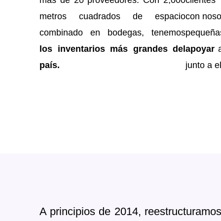
más de 20 proveedores. Con 2,000
cliente
metros cuadrados de espacio
con noso
combinado en bodegas, tenemos
pequeña
los inventarios más grandes del
apoyar
a
país.
junto a e
A principios de 2014, reestructuramo