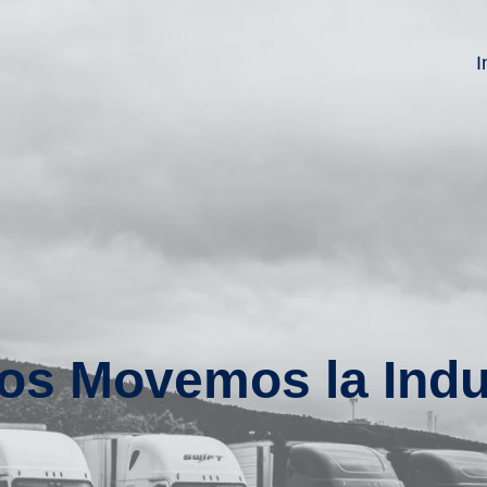
I
os Movemos la Indu