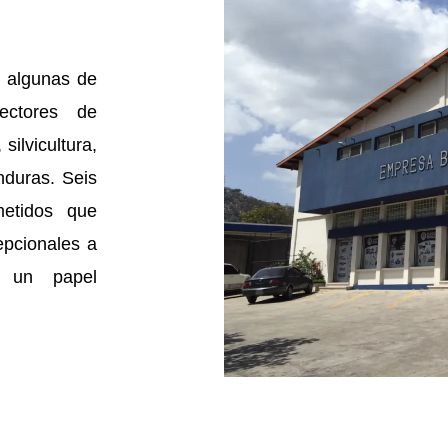
e algunas de
ctores de
silvicultura,
nduras. Seis
etidos que
epcionales a
n un papel