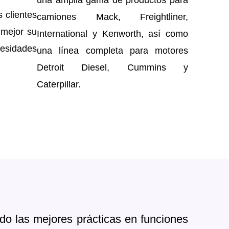
una amplia gama de productos para
 clientes
camiones Mack, Freightliner,
 mejor su
International y Kenworth, así como
cesidades
una línea completa para motores
Detroit Diesel, Cummins y
Caterpillar.
do las mejores prácticas en funciones