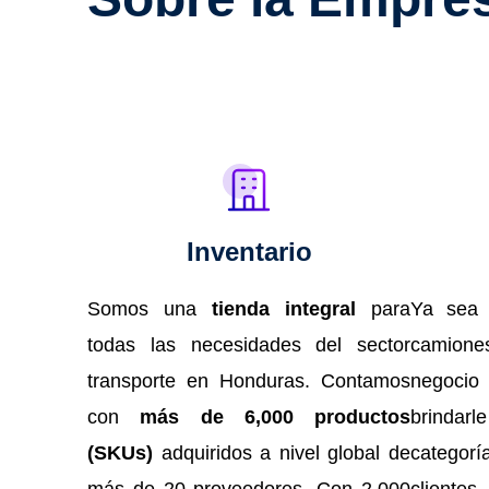
Inventario
Somos una
tienda integral
para
Ya sea 
todas las necesidades del sector
camion
transporte en Honduras. Contamos
negoci
con
más de 6,000 productos
brindar
(SKUs)
adquiridos a nivel global de
categor